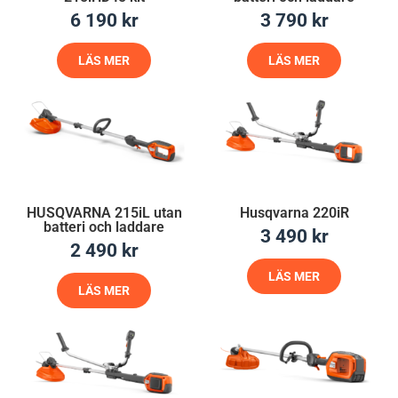
6 190
kr
3 790
kr
LÄS MER
LÄS MER
HUSQVARNA 215iL utan
Husqvarna 220iR
batteri och laddare
3 490
kr
2 490
kr
LÄS MER
LÄS MER