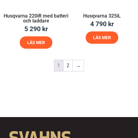
Husqvarna 220iR med batteri
Husqvarna 325iL
och laddare
4 790
kr
5 290
kr
LÄS MER
LÄS MER
1
2
→