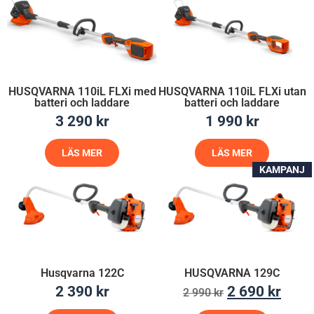
HUSQVARNA 110iL FLXi med
HUSQVARNA 110iL FLXi utan
batteri och laddare
batteri och laddare
3 290
kr
1 990
kr
LÄS MER
LÄS MER
KAMPANJ
Husqvarna 122C
HUSQVARNA 129C
2 390
kr
2 690
kr
2 990
kr