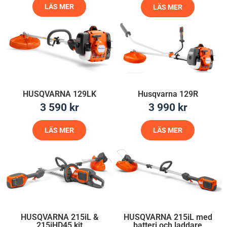
LÄS MER
LÄS MER
HUSQVARNA 129LK
Husqvarna 129R
3 590
kr
3 990
kr
LÄS MER
LÄS MER
HUSQVARNA 215iL &
HUSQVARNA 215iL med
215iHD45 kit
batteri och laddare