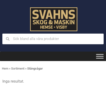
Hem
»
Sortiment
»
Stångsågar
Inga resultat.