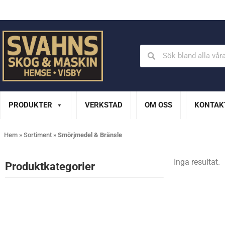
Din Husqvarna-handlare på Gotland
En del av XL Bygg Sv
PRODUKTER
VERKSTAD
OM OSS
KONTAK
Hem
»
Sortiment
»
Smörjmedel & Bränsle
Inga resultat.
Produktkategorier​