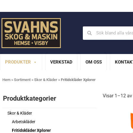
Din Husqvarna-handlare på Gotland
En del av XL Bygg Sv
PRODUKTER
VERKSTAD
OM OSS
KONTAK
Hem
»
Sortiment
»
Skor & Kläder
»
Fritidskläder Xplorer
Visar 1–12 av 
Produktkategorier​
Skor & Kläder
Arbetskläder
Fritidskläder Xplorer