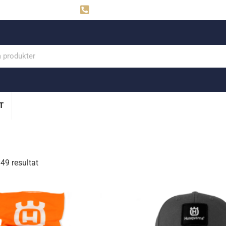
ahns
Visby: 0498-291160
T
49 resultat