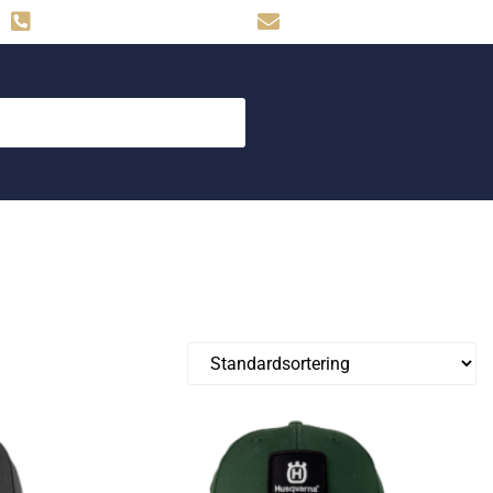
Hemse: 0498-480009
skog.maskin@svahns.org