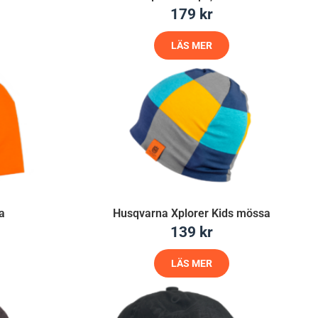
179
kr
LÄS MER
a
Husqvarna Xplorer Kids mössa
139
kr
LÄS MER