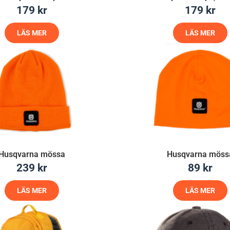
179
kr
179
kr
LÄS MER
LÄS MER
Husqvarna mössa
Husqvarna möss
239
kr
89
kr
LÄS MER
LÄS MER