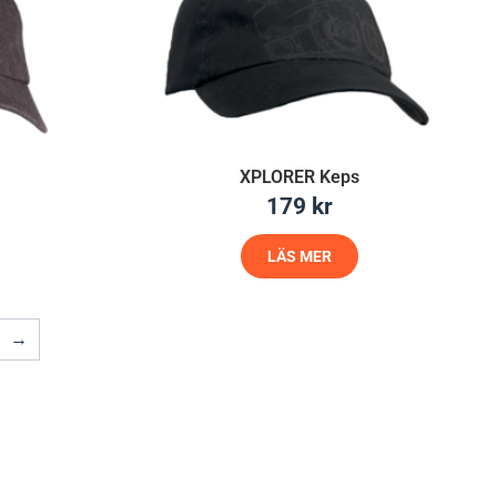
XPLORER Keps
179
kr
LÄS MER
→