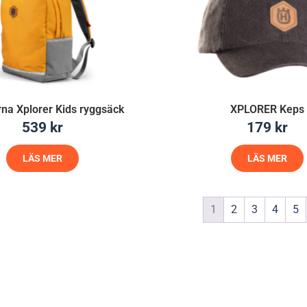
na Xplorer Kids ryggsäck
XPLORER Keps
539
kr
179
kr
LÄS MER
LÄS MER
1
2
3
4
5