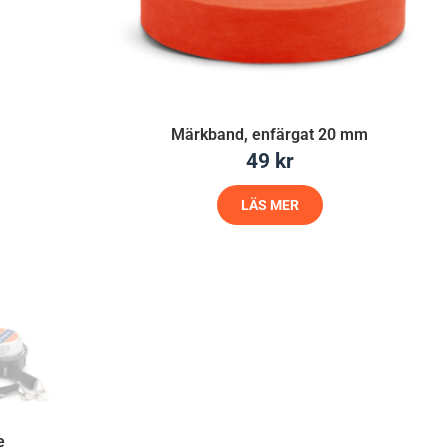
Märkband, enfärgat 20 mm
49
kr
LÄS MER
e