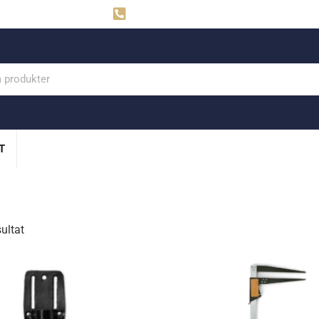
ahns
Visby: 0498-291160
T
sultat