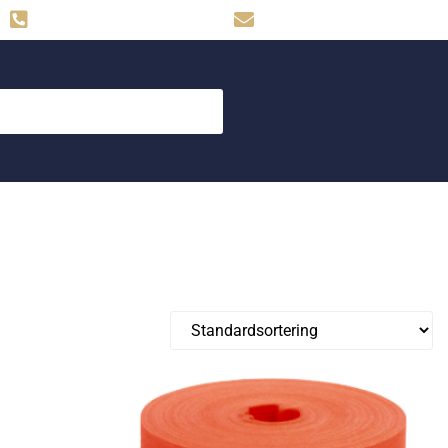
Hemse: 0498-480009
skog.maskin@svahns.org