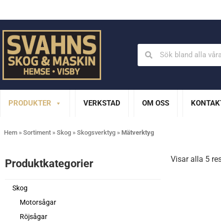
Din Husqvarna-handlare på Gotland
En del av XL Bygg Sv
PRODUKTER
VERKSTAD
OM OSS
KONTAK
Hem
»
Sortiment
»
Skog
»
Skogsverktyg
»
Mätverktyg
Visar alla 5 re
Produktkategorier​
Skog
Motorsågar
Röjsågar