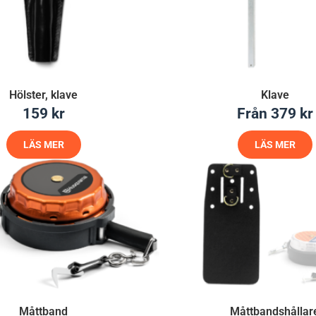
Hölster, klave
Klave
159
kr
Från
379
kr
LÄS MER
LÄS MER
Måttband
Måttbandshållar