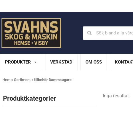
Din Husqvarna-handlare på Gotland
En del av XL Bygg Sv
PRODUKTER
VERKSTAD
OM OSS
KONTAK
Hem
»
Sortiment
»
tillbehör Dammsugare
Inga resultat.
Produktkategorier​