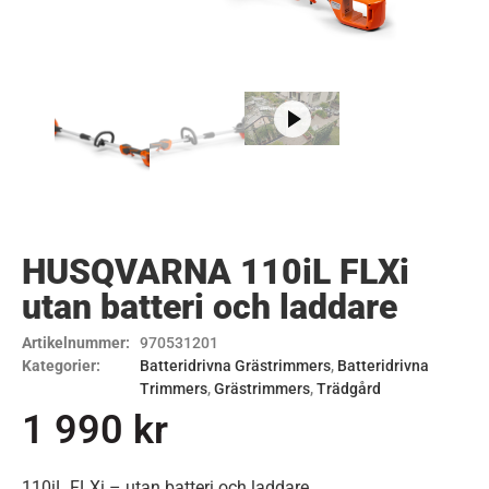
HUSQVARNA 110iL FLXi
utan batteri och laddare
Artikelnummer:
970531201
Kategorier:
Batteridrivna Grästrimmers
,
Batteridrivna
Trimmers
,
Grästrimmers
,
Trädgård
1 990
kr
110iL FLXi – utan batteri och laddare