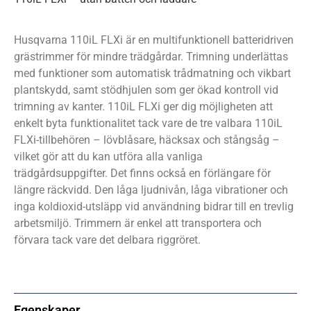
Husqvarna 110iL FLXi är en multifunktionell batteridriven
grästrimmer för mindre trädgårdar. Trimning underlättas
med funktioner som automatisk trådmatning och vikbart
plantskydd, samt stödhjulen som ger ökad kontroll vid
trimning av kanter. 110iL FLXi ger dig möjligheten att
enkelt byta funktionalitet tack vare de tre valbara 110iL
FLXi-tillbehören – lövblåsare, häcksax och stångsåg –
vilket gör att du kan utföra alla vanliga
trädgårdsuppgifter. Det finns också en förlängare för
längre räckvidd. Den låga ljudnivån, låga vibrationer och
inga koldioxid-utsläpp vid användning bidrar till en trevlig
arbetsmiljö. Trimmern är enkel att transportera och
förvara tack vare det delbara riggröret.
Egenskaper