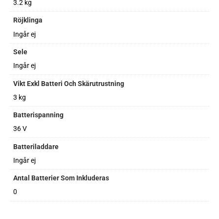
3.2 kg
Röjklinga
Ingår ej
Sele
Ingår ej
Vikt Exkl Batteri Och Skärutrustning
3 kg
Batterispanning
36 V
Batteriladdare
Ingår ej
Antal Batterier Som Inkluderas
0