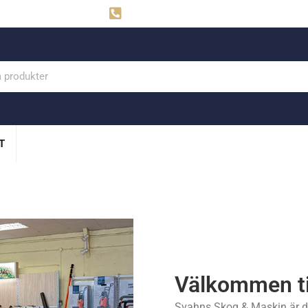
ahns
Visby: 0498-291160
T
Välkommen ti
Svahns Skog & Maskin är di