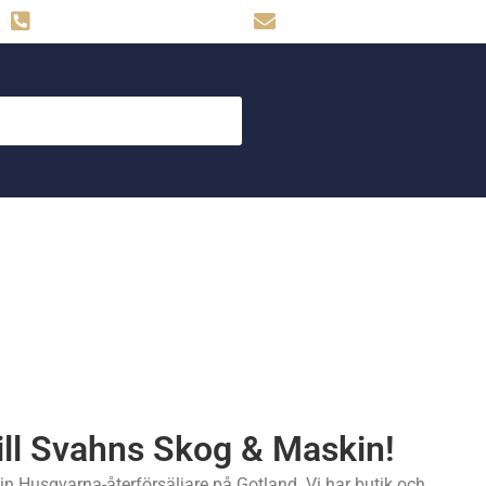
Hemse: 0498-480009
skog.maskin@svahns.org
ll Svahns Skog & Maskin!
n Husqvarna-återförsäljare på Gotland. Vi har butik och