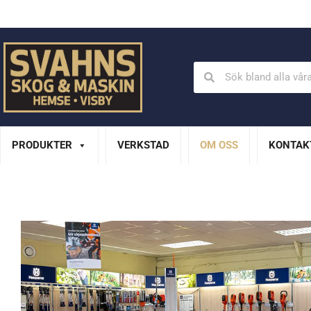
Din Husqvarna-handlare på Gotland
En del av XL Bygg Sv
PRODUKTER
VERKSTAD
OM OSS
KONTAK