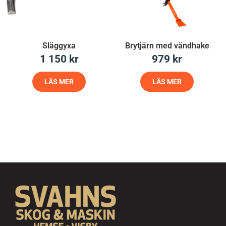
Släggyxa
Brytjärn med vändhake
1 150
kr
979
kr
LÄS MER
LÄS MER