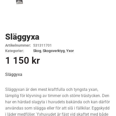
Släggyxa
Artikelnummer:
531311701
Kategorier:
Skog
,
Skogsverktyg
,
Yxor
1 150
kr
Släggyxa
Släggyxan är den mest kraftfulla och tyngsta yxan,
lämplig för klyvning av timmer och större trästycken. Den
har en härdad slagyta i huvudets bakända och kan därför
användas som slägga eller för att slå i fällkilar. Eggskydd
i läder medföljer. Yxhuvudet är fäst vid skaftet med både