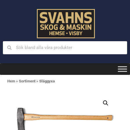
Hem
»
Sortiment
»
Släggyxa