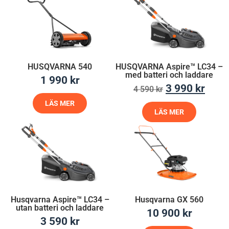
HUSQVARNA 540
HUSQVARNA Aspire™ LC34 –
med batteri och laddare
1 990
kr
3 990
kr
4 590
kr
LÄS MER
LÄS MER
Husqvarna Aspire™ LC34 –
Husqvarna GX 560
utan batteri och laddare
10 900
kr
3 590
kr