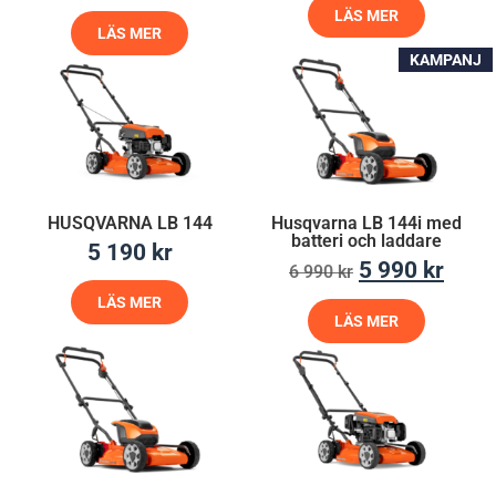
LÄS MER
LÄS MER
KAMPANJ
HUSQVARNA LB 144
Husqvarna LB 144i med
batteri och laddare
5 190
kr
5 990
kr
6 990
kr
LÄS MER
LÄS MER