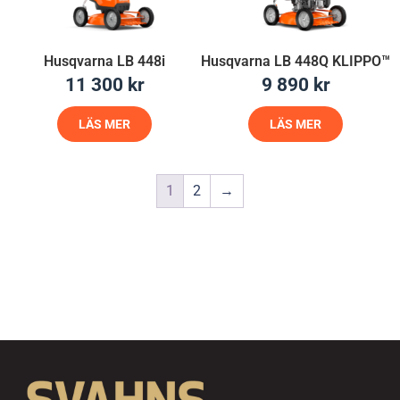
Husqvarna LB 448i
Husqvarna LB 448Q KLIPPO™
11 300
kr
9 890
kr
LÄS MER
LÄS MER
1
2
→