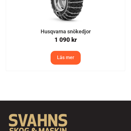
Husqvarna snökedjor
1 090
kr
Läs mer