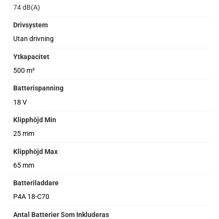
74 dB(A)
Drivsystem
Utan drivning
Ytkapacitet
500 m²
Batterispanning
18 V
Klipphöjd Min
25 mm
Klipphöjd Max
65 mm
Batteriladdare
P4A 18-C70
Antal Batterier Som Inkluderas