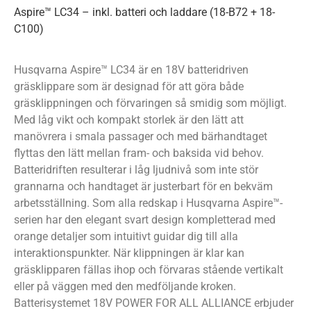
Aspire™ LC34 – inkl. batteri och laddare (18-B72 + 18-
C100)
Husqvarna Aspire™ LC34 är en 18V batteridriven
gräsklippare som är designad för att göra både
gräsklippningen och förvaringen så smidig som möjligt.
Med låg vikt och kompakt storlek är den lätt att
manövrera i smala passager och med bärhandtaget
flyttas den lätt mellan fram- och baksida vid behov.
Batteridriften resulterar i låg ljudnivå som inte stör
grannarna och handtaget är justerbart för en bekväm
arbetsställning. Som alla redskap i Husqvarna Aspire™-
serien har den elegant svart design kompletterad med
orange detaljer som intuitivt guidar dig till alla
interaktionspunkter. När klippningen är klar kan
gräsklipparen fällas ihop och förvaras stående vertikalt
eller på väggen med den medföljande kroken.
Batterisystemet 18V POWER FOR ALL ALLIANCE erbjuder