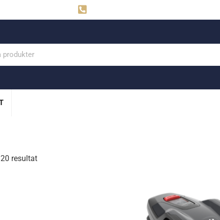
ahns
Visby: 0498-291160
T
20 resultat