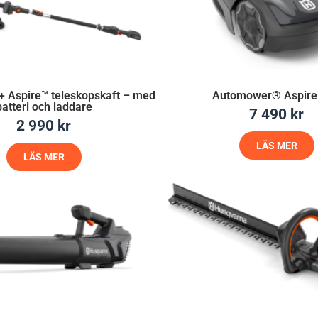
+ Aspire™ teleskopskaft – med
Automower® Aspire
batteri och laddare
7 490
kr
2 990
kr
LÄS MER
LÄS MER