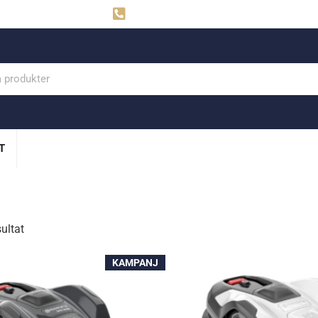
ahns
Visby: 0498-291160
T
sultat
KAMPANJ