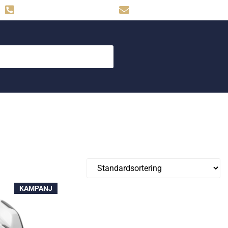
Hemse: 0498-480009
skog.maskin@svahns.org
KAMPANJ