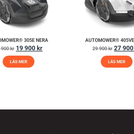
OMOWER® 305E NERA
AUTOMOWER® 405VE
19 900
kr
27 90
 900
kr
29 900
kr
LÄS MER
LÄS MER