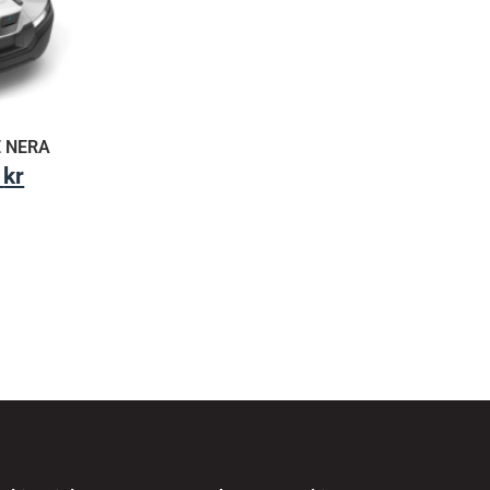
 NERA
0
kr