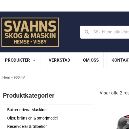
Din Husqvarna-handlare på Gotland
En del av XL Bygg Sv
PRODUKTER
VERKSTAD
OM OSS
KONTAK
Hem
»
900 m²
Visar alla 2 re
Produktkategorier​
Batteridrivna Maskiner
Oljor, bränslen & smörjmedel
Reservdelar & tillbehör