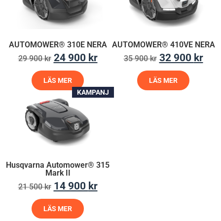
AUTOMOWER® 310E NERA
AUTOMOWER® 410VE NERA
24 900
kr
32 900
kr
29 900
kr
35 900
kr
LÄS MER
LÄS MER
KAMPANJ
Husqvarna Automower® 315
Mark II
14 900
kr
21 500
kr
LÄS MER