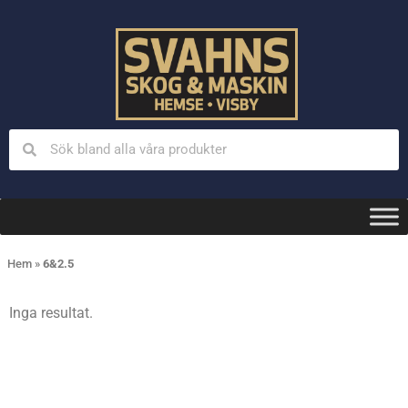
Hem
»
6&2.5
Inga resultat.