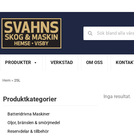
Din Husqvarna-handlare på Gotland
En del av XL Bygg Sv
PRODUKTER
VERKSTAD
OM OSS
KONTAK
Hem
»
25L
Inga resultat.
Produktkategorier​
Batteridrivna Maskiner
Oljor, bränslen & smörjmedel
Reservdelar & tillbehör