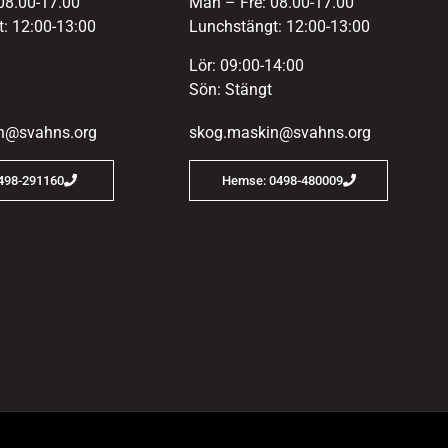
08.00-17.00
Mån – Fre: 08.00-17.00
: 12:00-13:00
Lunchstängt: 12:00-13:00
Lör: 09:00-14:00
Sön: Stängt
n@svahns.org
skog.maskin@svahns.org
0498-291160
Hemse: 0498-480009