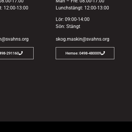
08.00-17.00
Mån – Fre: 08.00-17.00
: 12:00-13:00
Lunchstängt: 12:00-13:00
Lör: 09:00-14:00
Sön: Stängt
n@svahns.org
skog.maskin@svahns.org
0498-291160
Hemse: 0498-480009