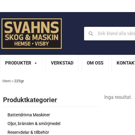
Din Husqvarna-handlare på Gotland
En del av XL Bygg Sv
PRODUKTER
VERKSTAD
OM OSS
KONTAK
Hem
»
225gr
Inga resultat.
Produktkategorier​
Batteridrivna Maskiner
Oljor, bränslen & smörjmedel
Reservdelar & tillbehör