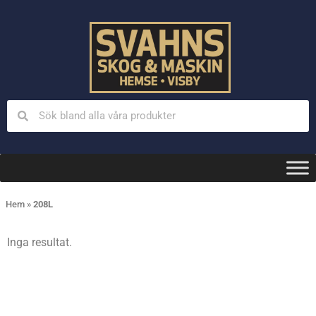
Hem
»
208L
Inga resultat.