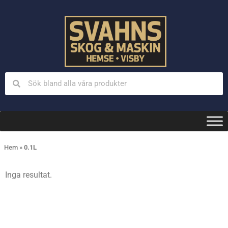
Hem
»
0.1L
Inga resultat.