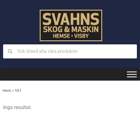
Hem
»
15 l
Inga resultat.