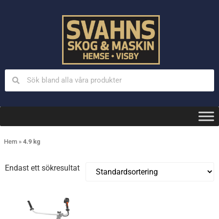
Hem
»
4.9 kg
Endast ett sökresultat