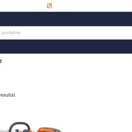
ahns
Visby: 0498-291160
T
resultat