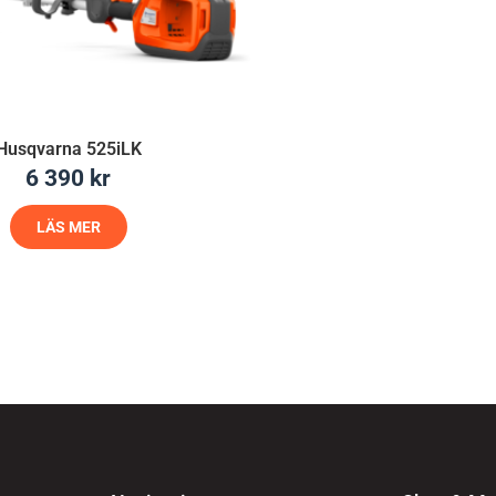
Husqvarna 525iLK
6 390
kr
LÄS MER