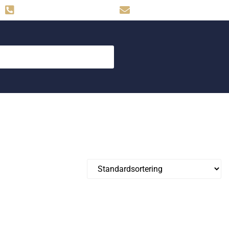
Hemse: 0498-480009
skog.maskin@svahns.org