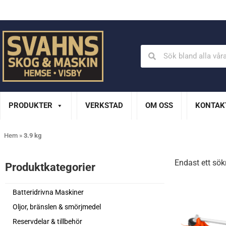
Din Husqvarna-handlare på Gotland
En del av XL Bygg Sv
PRODUKTER
VERKSTAD
OM OSS
KONTAK
Hem
»
3.9 kg
Endast ett sök
Produktkategorier​
Batteridrivna Maskiner
Oljor, bränslen & smörjmedel
Reservdelar & tillbehör