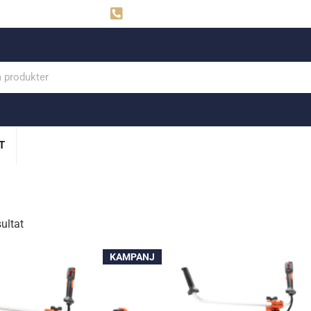
ahns
Visby: 0498-291160
T
sultat
KAMPANJ