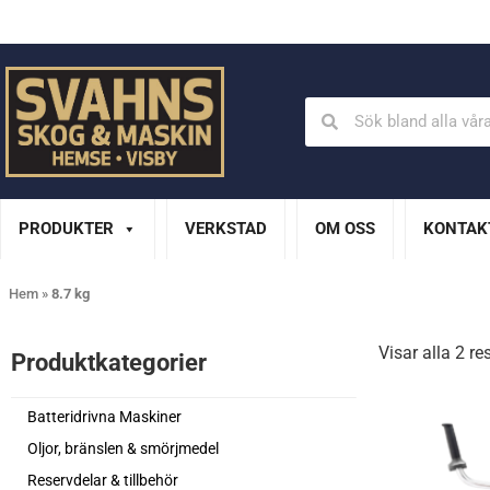
Din Husqvarna-handlare på Gotland
En del av XL Bygg Sv
PRODUKTER
VERKSTAD
OM OSS
KONTAK
Hem
»
8.7 kg
Visar alla 2 re
Produktkategorier​
Batteridrivna Maskiner
Oljor, bränslen & smörjmedel
Reservdelar & tillbehör