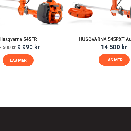
Husqvarna 545FR
HUSQVARNA 545RXT Au
9 990
kr
14 500
kr
2 500
kr
LÄS MER
LÄS MER