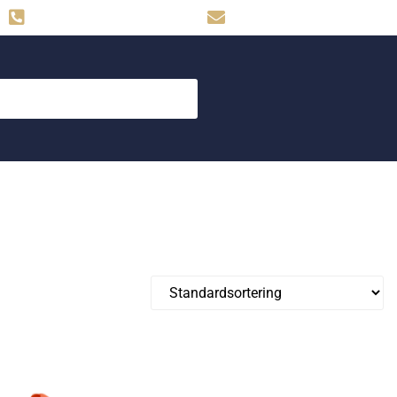
Hemse: 0498-480009
skog.maskin@svahns.org