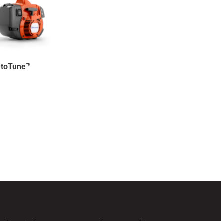
toTune™