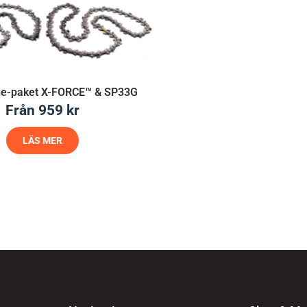
je-paket X-FORCE™ & SP33G
Från
959
kr
LÄS MER