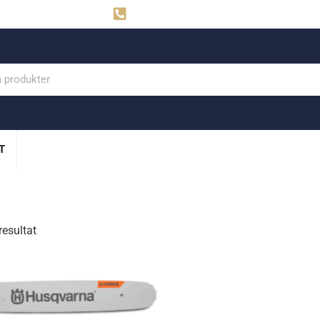
ahns
Visby: 0498-291160
T
resultat