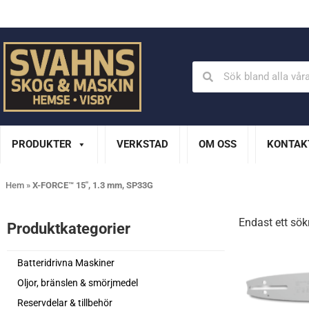
Din Husqvarna-handlare på Gotland
En del av XL Bygg Sv
PRODUKTER
VERKSTAD
OM OSS
KONTAK
Hem
»
X-FORCE™ 15", 1.3 mm, SP33G
Endast ett sök
Produktkategorier​
Batteridrivna Maskiner
Oljor, bränslen & smörjmedel
Reservdelar & tillbehör