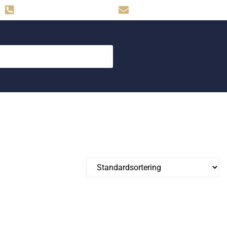
Hemse: 0498-480009
skog.maskin@svahns.org