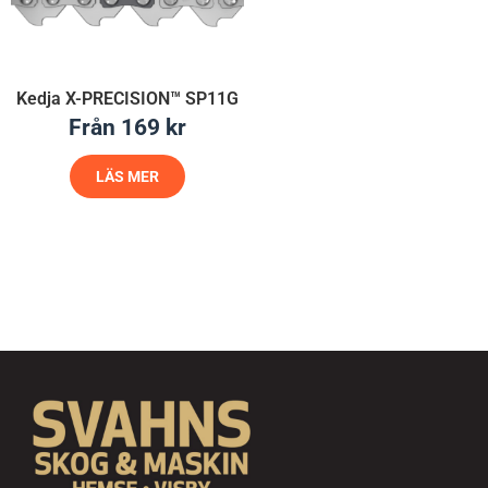
Kedja X-PRECISION™ SP11G
Från
169
kr
LÄS MER