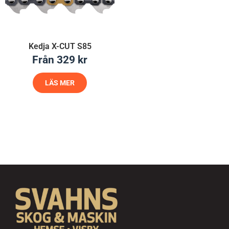
Kedja X-CUT S85
Från
329
kr
LÄS MER