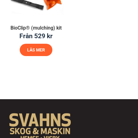
BioClip® (mulching) kit
Från
529
kr
LÄS MER