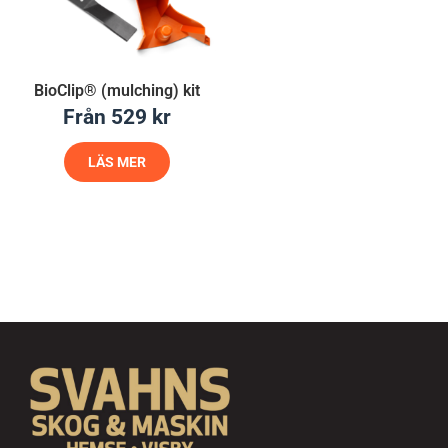
BioClip® (mulching) kit
Från
529
kr
LÄS MER