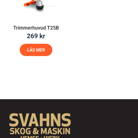
Trimmerhuvud T25B
269
kr
LÄS MER