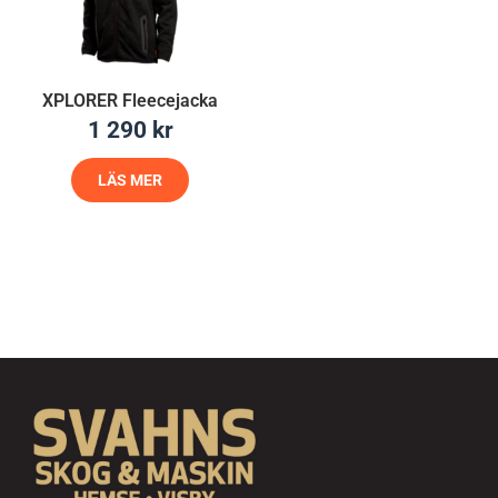
XPLORER Fleecejacka
1 290
kr
LÄS MER