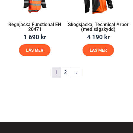
Regnjacka Functional EN
Skogsjacka, Technical Arbor
20471
(med sågskydd)
1 690
kr
4 190
kr
LÄS MER
LÄS MER
1
2
→