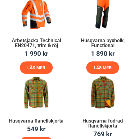
Arbetsjacka Technical
Husqvarna byxholk,
EN20471, trim & röj
Functional
1 990
kr
1 890
kr
LÄS MER
LÄS MER
Husqvarna flanellskjorta
Husqvarna fodrad
flanellskjorta
549
kr
769
kr