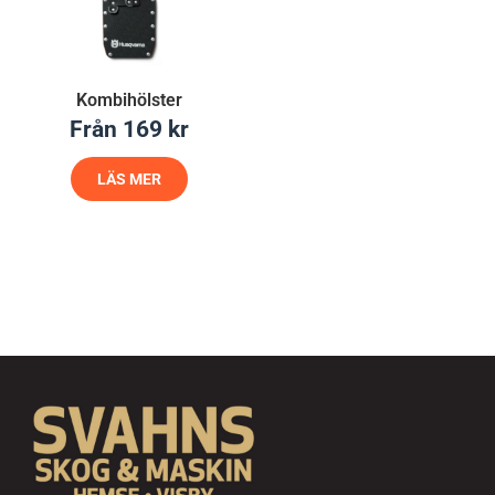
Kombihölster
Från
169
kr
LÄS MER