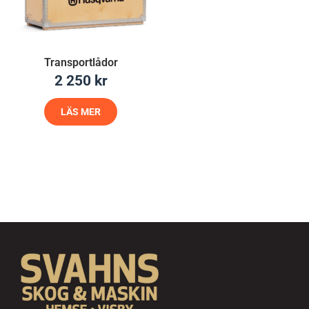
Transportlådor
2 250
kr
LÄS MER