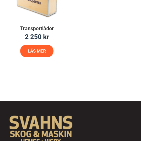
Transportlådor
2 250
kr
LÄS MER