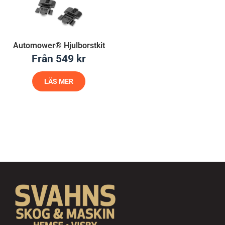
Automower® Hjulborstkit
Från
549
kr
LÄS MER