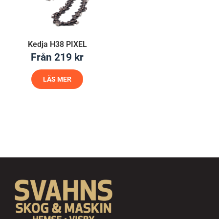
Kedja H38 PIXEL
Från
219
kr
LÄS MER