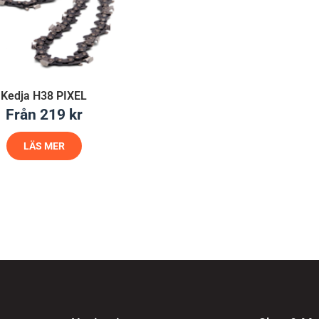
Kedja H38 PIXEL
Från
219
kr
LÄS MER