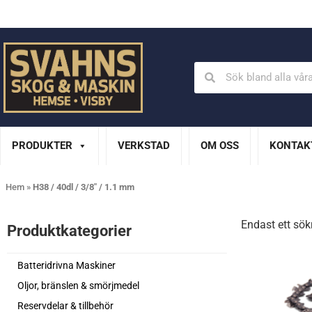
Din Husqvarna-handlare på Gotland
En del av XL Bygg Sv
PRODUKTER
VERKSTAD
OM OSS
KONTAK
Hem
»
H38 / 40dl / 3/8" / 1.1 mm
Endast ett sök
Produktkategorier​
Batteridrivna Maskiner
Oljor, bränslen & smörjmedel
Reservdelar & tillbehör