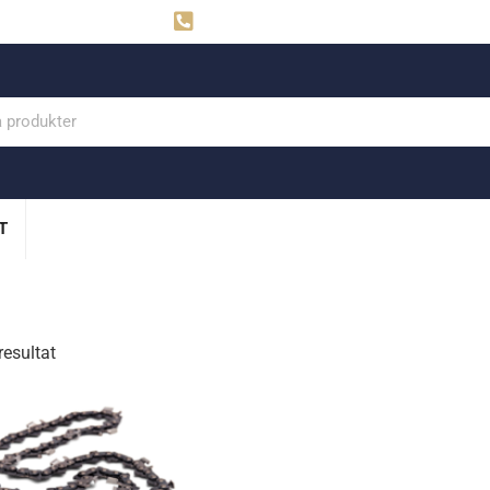
ahns
Visby: 0498-291160
T
resultat