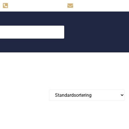
Hemse: 0498-480009
skog.maskin@svahns.org