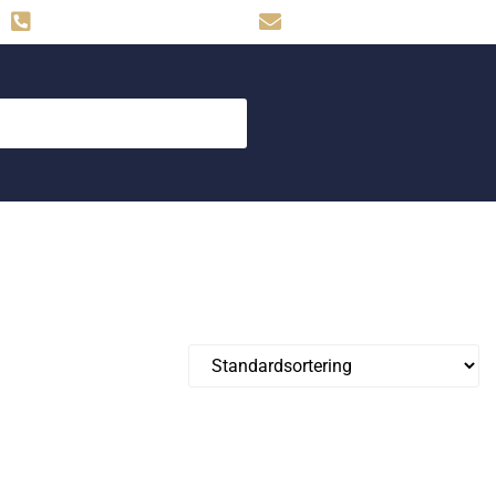
Hemse: 0498-480009
skog.maskin@svahns.org