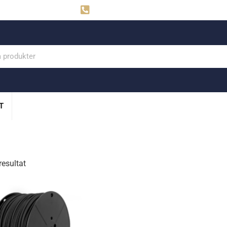
ahns
Visby: 0498-291160
T
resultat