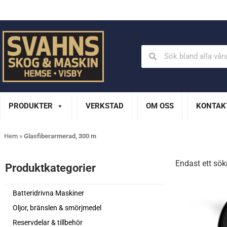
Din Husqvarna-handlare på Gotland
En del av XL Bygg Sv
PRODUKTER
VERKSTAD
OM OSS
KONTAK
Hem
»
Glasfiberarmerad, 300 m
Endast ett sök
Produktkategorier​
Batteridrivna Maskiner
Oljor, bränslen & smörjmedel
Reservdelar & tillbehör