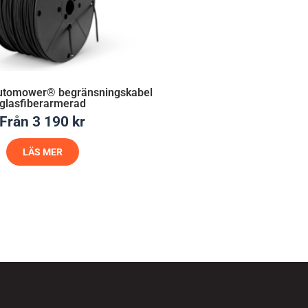
utomower® begränsningskabel
glasfiberarmerad
Från
3 190
kr
LÄS MER