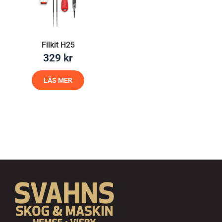
Filkit H25
329
kr
LÄS MER