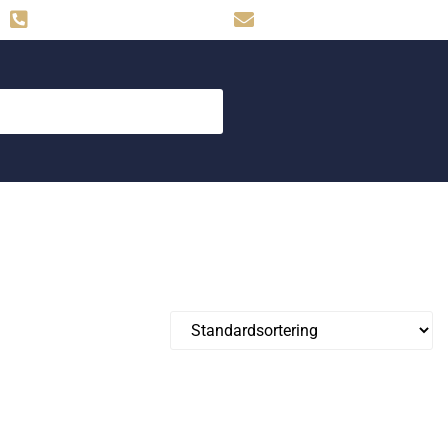
Hemse: 0498-480009
skog.maskin@svahns.org