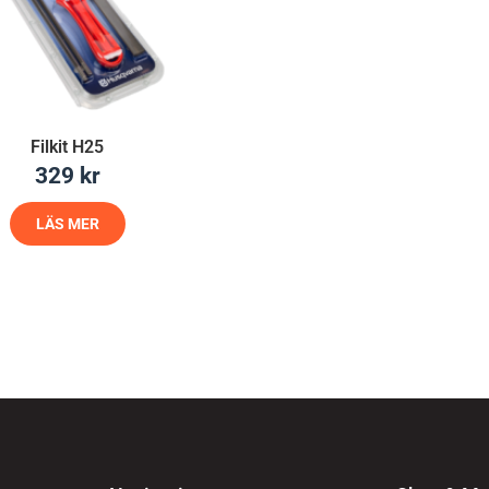
Filkit H25
329
kr
LÄS MER