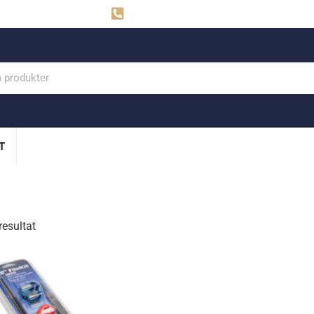
ahns
Visby: 0498-291160
T
resultat