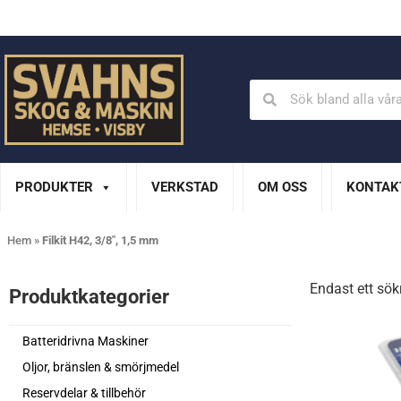
Din Husqvarna-handlare på Gotland
En del av XL Bygg Sv
PRODUKTER
VERKSTAD
OM OSS
KONTAK
Hem
»
Filkit H42, 3/8", 1,5 mm
Endast ett sök
Produktkategorier​
Batteridrivna Maskiner
Oljor, bränslen & smörjmedel
Reservdelar & tillbehör