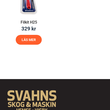
Filkit H25
329
kr
LÄS MER