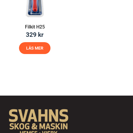
Filkit H25
329
kr
LÄS MER