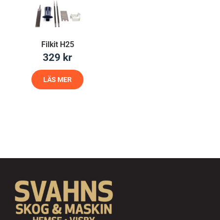
Filkit H25
329
kr
LÄS MER