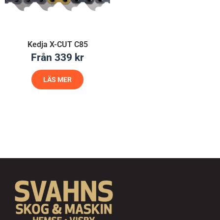
Kedja X-CUT C85
Från
339
kr
LÄS MER