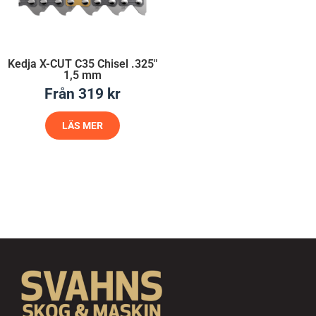
Kedja X-CUT C35 Chisel .325″
1,5 mm
Från
319
kr
LÄS MER