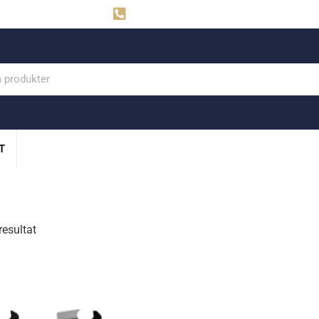
ahns
Visby: 0498-291160
T
resultat