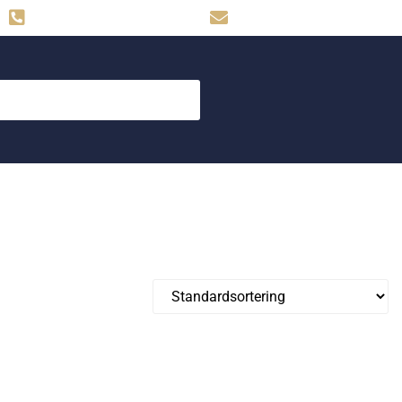
Hemse: 0498-480009
skog.maskin@svahns.org