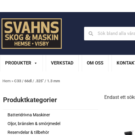
Din Husqvarna-handlare på Gotland
En del av XL Bygg Sv
PRODUKTER
VERKSTAD
OM OSS
KONTAK
Hem
»
C33 / 66dl / .325" / 1.3 mm
Endast ett sök
Produktkategorier​
Batteridrivna Maskiner
Oljor, bränslen & smörjmedel
Reservdelar & tillbehör