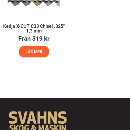
Kedja X-CUT C33 Chisel .325″
1,3 mm
Från
319
kr
LÄS MER