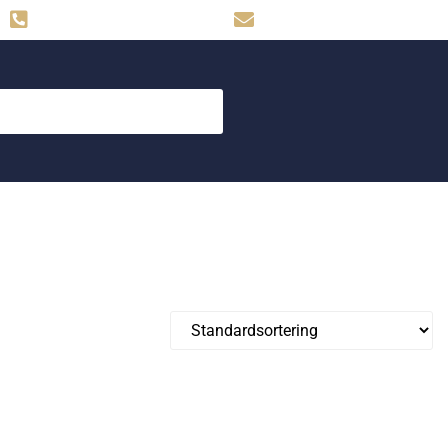
Hemse: 0498-480009
skog.maskin@svahns.org