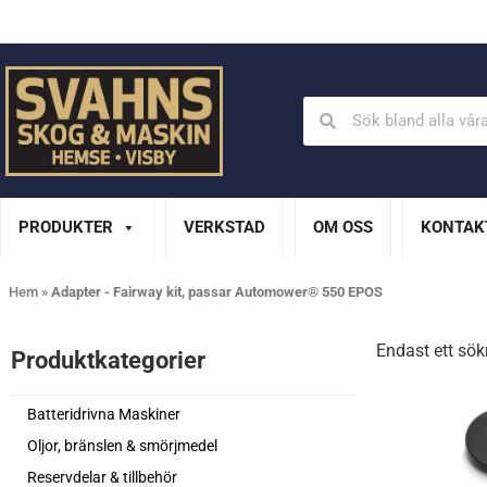
Din Husqvarna-handlare på Gotland
En del av XL Bygg Sv
PRODUKTER
VERKSTAD
OM OSS
KONTAK
Hem
»
Adapter - Fairway kit, passar Automower® 550 EPOS
Endast ett sök
Produktkategorier​
Batteridrivna Maskiner
Oljor, bränslen & smörjmedel
Reservdelar & tillbehör