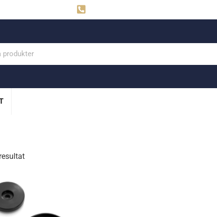
ahns
Visby: 0498-291160
T
resultat