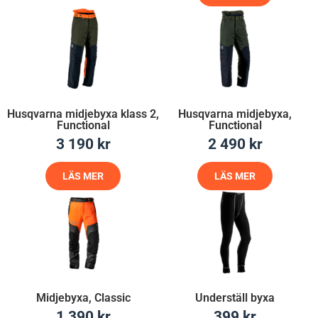
Husqvarna midjebyxa klass 2,
Husqvarna midjebyxa,
Functional
Functional
3 190
kr
2 490
kr
LÄS MER
LÄS MER
Midjebyxa, Classic
Underställ byxa
1 390
kr
399
kr