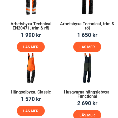
Arbetsbyxa Technical
Arbetsbyxa Technical, trim &
EN20471, trim & röj
röj
1 990
kr
1 650
kr
LÄS MER
LÄS MER
Hängselbyxa, Classic
Husqvarna hängslebyxa,
Functional
1 570
kr
2 690
kr
LÄS MER
LÄS MER